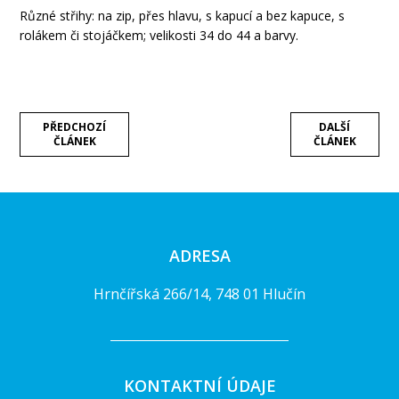
Různé střihy: na zip, přes hlavu, s kapucí a bez kapuce, s
rolákem či stojáčkem; velikosti 34 do 44 a barvy.
PŘEDCHOZÍ
DALŠÍ
ČLÁNEK
ČLÁNEK
ADRESA
Hrnčířská 266/14, 748 01 Hlučín
KONTAKTNÍ ÚDAJE