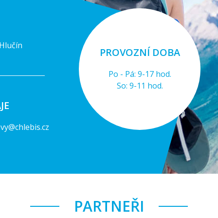
Hlučín
PROVOZNÍ DOBA
Po - Pá: 9-17 hod.
So: 9-11 hod.
JE
vy@chlebis.cz
PARTNEŘI