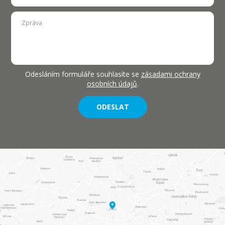
Odesláním formuláře souhlasíte se
zásadami ochrany
osobních údajů
.