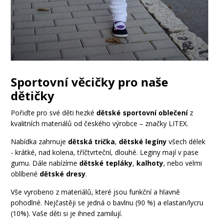
Sportovní věcičky pro naše
dětičky
Pořiďte pro své děti hezké
dětské sportovní oblečení
z
kvalitních materiálů od českého výrobce – značky LITEX.
Nabídka zahrnuje
dětská trička
,
dětské legíny
všech délek
- krátké, nad kolena, tříčtvrteční, dlouhé. Leginy mají v pase
gumu. Dále nabízíme
dětské tepláky
,
kalhoty
, nebo velmi
oblíbené
dětské dresy
.
Vše vyrobeno z materiálů, které jsou funkční a hlavně
pohodlné. Nejčastěji se jedná o bavlnu (90 %) a elastan/lycru
(10%). Vaše děti si je ihned zamilují.