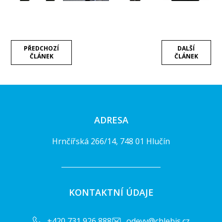
PŘEDCHOZÍ
DALŠÍ
ČLÁNEK
ČLÁNEK
ADRESA
Hrnčířská 266/14, 748 01 Hlučín
KONTAKTNÍ ÚDAJE
+420 731 926 888
odevy@chlebis.cz